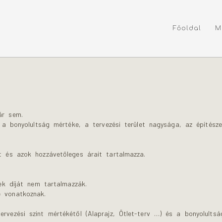
Főoldal
M
ár sem.
ja a bonyolultság mértéke, a tervezési terület nagysága, az építész
t és azok hozzávetőleges árait tartalmazza.
nek díját nem tartalmazzák.
e vonatkoznak.
rvezési szint mértékétől (Alaprajz, Ötlet-terv …) és a bonyolultsá