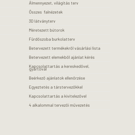
Álmennyezet, világítás terv
Összes falnézetek
3D látványterv
Méretezett bútorok
Fürdőszoba burkolatterv
Betervezett termékekről vásárlási lista
Betervezett elemekből ajánlat kérés
Kapcsolattartás a kereskedővel,
gyártóval
Beérkező ajánlatok ellenőrzése
Egyeztetés a társtervezőkkel
Kapcsolattartás a kivitelezővel
4 alkalommal tervezői művezetés