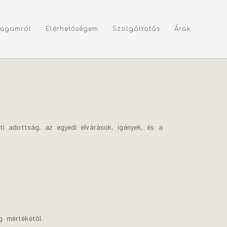
agamról
Elérhetőségem
Szolgáltatás
Árak
eti adottság, az egyedi elvárások, igények, és a
g mértékétől.