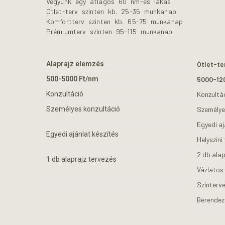
Vegyünk egy átlagos 60 nm-es lakás:
Ötlet-terv szinten kb. 25-35 munkanap
Komfortterv szinten kb. 65-75 munkanap
Prémiumterv szinten 95-115 munkanap
Alaprajz elemzés
Ötlet-te
500-5000 Ft/nm
5000-12
Konzultáció
Konzultá
Személyes konzultáció
Személye
Egyedi aj
Egyedi ajánlat készítés
Helyszíni
2 db alap
1 db alaprajz tervezés
Vázlatos
Színterv
Berendezé