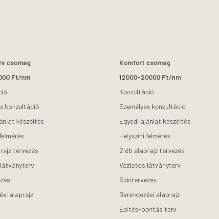
rv csomag
Komfort csomag
000 Ft/nm
12000-20000 Ft/nm
ció
Konzultáció
s konzultáció
Személyes konzultáció
ánlat készéítés
Egyedi ajánlat készéítés
 felmérés
Helyszíni felmérés
rajz tervezés
2 db alaprajz tervezés
 látványterv
Vázlatos látványterv
ezés
Színtervezés
si alaprajz
Berendezési alaprajz
Építés-bontás terv